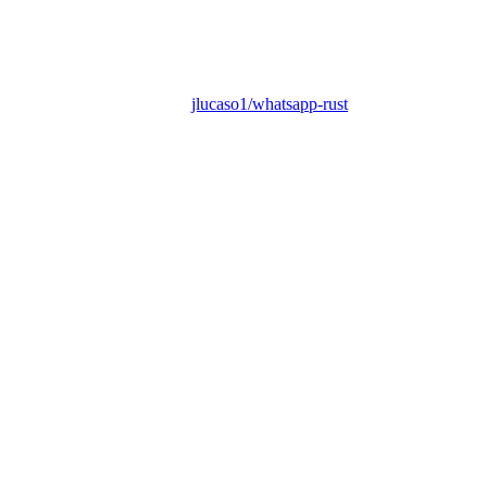
jlucaso1/whatsapp-rust